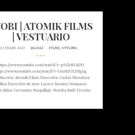
OBI | ATOMIK FILMS
| VESTUARIO
12 YEARS AGO
JALDAZ
FILMS,
STYLING
•••
ttps://www.youtube.com/watch?v=p9Zlr8S3jDU
tps://www.youtube.com/watch?v=UmHJOX1Wgng
ducción: Atomik Films Dirección: Carlos Mendoza
llén Dirección de Arte: Lucero Montes Vestuario:
n Aldaz Cervantes Maquillaje: Martha Ruth Treviño