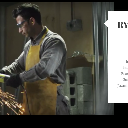
RY
h
ht
Pro
Gui
Jazmí