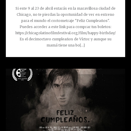
Si este 9 al 23 de abril estarás en la maravillosa ciudad de
Chicago, no te pierdas la oportunidad de ver en estreno
para el mundo el cortometraje "Feliz Cumpleaños".
Puedes acceder a este link para comprar tus boletos:
https://chicagolatinofilmfestival.org/film/happy-birthday/
Es el decimoctavo cumpleaños de Víctor y aunque su
mamá tiene una bo[...]