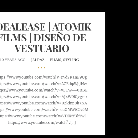
DEALEASE | ATOMIK
FILMS | DISEÑO DE
VESTUARIO
10 YEARS AGO
JALDAZ
FILMS,
STYLING
•••
ttps://www.youtube.com/watch?v=r4d7KanF9Ug
ttps://www.youtube.com/watch?v=AZRjhpWglNw
ttps://www.youtube.com/watch?v=vFTw---0BBE
ttps://www.youtube.com/watch?v=4JxW0lQvgeo
ttps://www.youtube.com/watch?v=0Zkinp8k7NA
tps://www.youtube.com/watch?v=uuOMWtC5c5M
ttps://www.youtube.com/watch?v=VDlXtY3hYwI
https://www.youtube.com/watch?v[...]