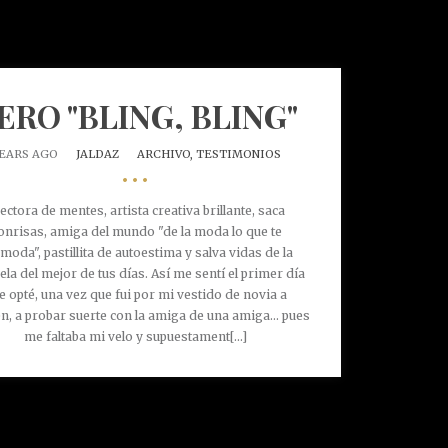
ERO "BLING, BLING"
YEARS AGO
JALDAZ
ARCHIVO,
TESTIMONIOS
•••
ectora de mentes, artista creativa brillante, saca
onrisas, amiga del mundo "de la moda lo que te
moda", pastillita de autoestima y salva vidas de la
ela del mejor de tus días. Así me sentí el primer día
e opté, una vez que fui por mi vestido de novia a
n, a probar suerte con la amiga de una amiga... pues
me faltaba mi velo y supuestament[...]