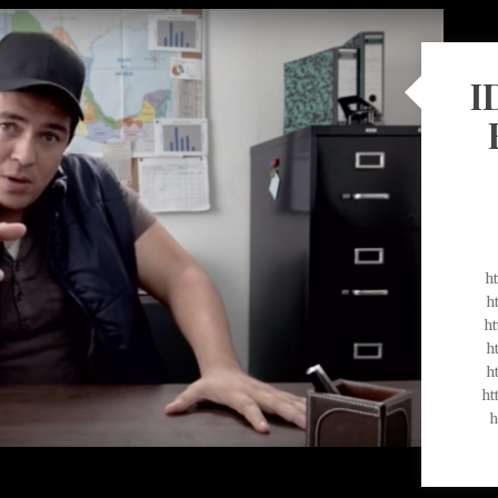
I
h
h
h
h
h
ht
h