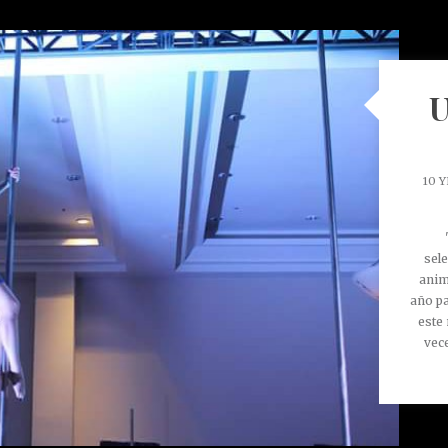
U
10 
"
sel
anim
año pa
este
vece