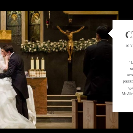
C
10 
"L
s
aco
pasar
qu
McAlle