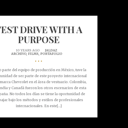
TEST DRIVE WITH A
PURPOSE
10 YEARS AGO
JALDAZ
ARCHIVO,
FILMS,
PORTAFOLIO
•••
 parte del equipo de producción en México, tuve la
unidad de ser parte de este proyecto internacional
 marca Chevrolet en el área de vestuario. Colombia,
andia y Canadà fueron los otros escenarios de esta
aña. No todos los días se tiene la oportunidad de
bajar bajo los métodos y estilos de profesionales
internacionales. En este[...]