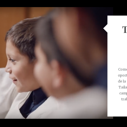
Como
oport
de la
Tail
camp
tra