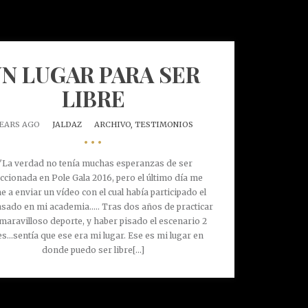
N LUGAR PARA SER
LIBRE
YEARS AGO
JALDAZ
ARCHIVO,
TESTIMONIOS
•••
La verdad no tenía muchas esperanzas de ser
eccionada en Pole Gala 2016, pero el último día me
e a enviar un vídeo con el cual había participado el
sado en mi academia..... Tras dos años de practicar
 maravilloso deporte, y haber pisado el escenario 2
s...sentía que ese era mi lugar. Ese es mi lugar en
donde puedo ser libre[...]