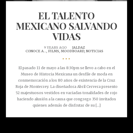
EL TALENTO
MEXICANO SALVANDO
VIDAS
9 YEARS AGO
JALDAZ
CONOCE A...,
FILMS,
MOODBOARD,
NOTICIAS
•••
El pasado 11 de mayo a las 8:30pm se llevo a cabo en el
Museo de Historia Mexicana un desfile de moda en
conmemoración a los 80 años de existencia de la Cruz
Roja de Monterrey. La diseñadora Abril Cervera presento
52 majestuosos vestidos en variadas tonalidades de rojo
haciendo alusión a la causa que congrego 350 invitados
quienes además de disfrutar de su [...]