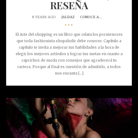
RESEÑA
8 YEARS AGO
JALDAZ
CONOCE A...
•••
El Arte del shopping es un libro que relata los pormenores
que toda fashionista shopaholic debe conocer. Capítulo a
capítulo te invita a mejorar tus habilidades a la hora de
elegir los mejores artículos y lograr tus metas en cuanto a
caprichos de moda con consejos que agradecerá tu
cartera. Porque al final es cuestión de admitirlo, a todos
nos encanta [...]