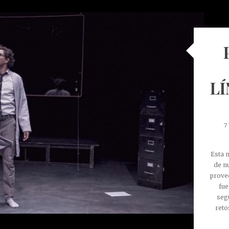
LÍ
7
Esta 
de n
prove
fue
seg
reto