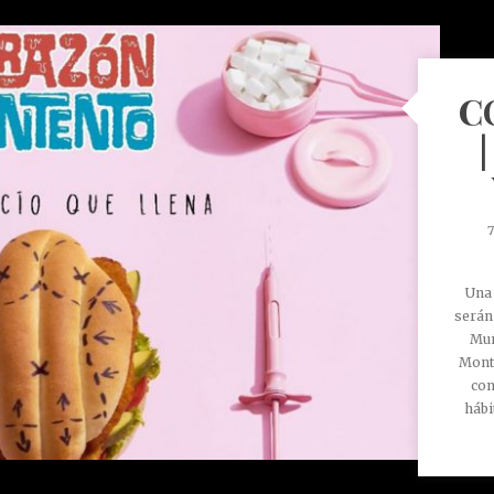
C
Una 
serán
Muñ
Monte
con
hábi