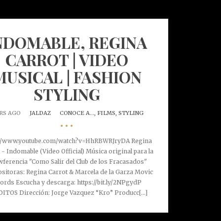
NDOMABLE, REGINA
CARROT | VIDEO
MUSICAL | FASHION
STYLING
ARS AGO
JALDAZ
CONOCE A...,
FILMS,
STYLING
•••
://www.youtube.com/watch?v=HhRBWRJryDA Regina
 - Indomable (Video Official) Música original para la
ferencia "Como Salir del Club de los Fracasados"
itoras: Regina Carrot & Marcela de la Garza Movic
ords Escucha y descarga: https://bit.ly/2NPgydP
ITOS Dirección: Jorge Vazquez “Kro” Producc[...]