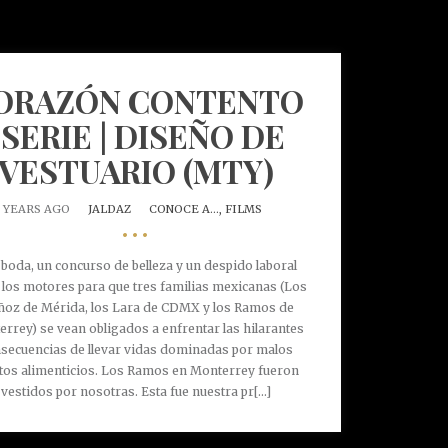
ORAZÓN CONTENTO
| SERIE | DISEÑO DE
VESTUARIO (MTY)
7 YEARS AGO
JALDAZ
CONOCE A...,
FILMS
•••
boda, un concurso de belleza y un despido laboral
 los motores para que tres familias mexicanas (Los
oz de Mérida, los Lara de CDMX y los Ramos de
rrey) se vean obligados a enfrentar las hilarantes
secuencias de llevar vidas dominadas por malos
tos alimenticios. Los Ramos en Monterrey fueron
vestidos por nosotras. Esta fue nuestra pr[...]