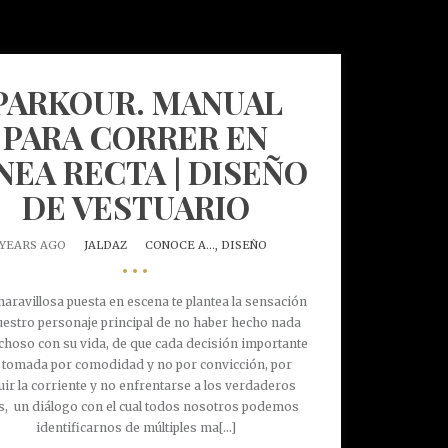
PARKOUR. MANUAL
PARA CORRER EN
NEA RECTA | DISEÑO
DE VESTUARIO
 YEARS AGO
JALDAZ
CONOCE A...,
DISEÑO
•••
maravillosa puesta en escena te plantea la sensación
uestro personaje principal de no haber hecho nada
choso con su vida, de que cada decisión importante
 tomada por comodidad y no por convicción, por
uir la corriente y no enfrentarse a los verdaderos
s, un diálogo con el cual todos nosotros podemos
identificarnos de múltiples ma[...]