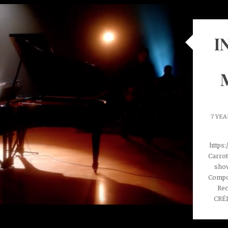
I
7 YE
https
Carrot
show
Compos
Rec
CRÉD