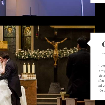
1
"Lect
amig
de a
días.
mi v
de u