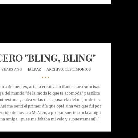
CERO "BLING, BLING"
0 YEARS AGO
JALDAZ
ARCHIVO,
TESTIMONIOS
•••
ora de mentes, artista creativa brillante, saca sonrisas,
a del mundo "de la moda lo que te acomoda", pastillita
utoestima y salva vidas de la pasarela del mejor de tus
 Así me sentí el primer día que opté, una vez que fui por
estido de novia a McAllen, a probar suerte con la amiga
na amiga... pues me faltaba mi velo y supuestament[...]