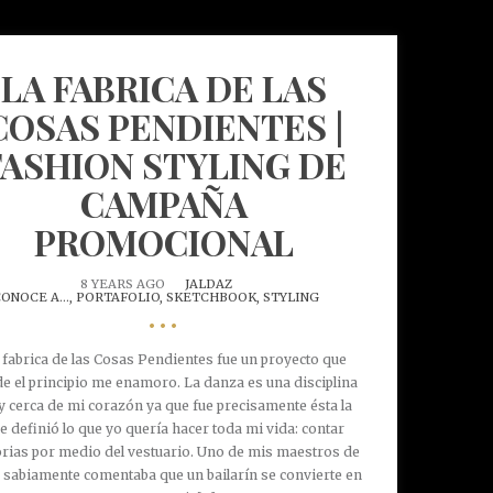
LA FABRICA DE LAS
COSAS PENDIENTES |
FASHION STYLING DE
CAMPAÑA
PROMOCIONAL
8 YEARS AGO
JALDAZ
ONOCE A...,
PORTAFOLIO,
SKETCHBOOK,
STYLING
•••
 fabrica de las Cosas Pendientes fue un proyecto que
e el principio me enamoro. La danza es una disciplina
 cerca de mi corazón ya que fue precisamente ésta la
e definió lo que yo quería hacer toda mi vida: contar
orias por medio del vestuario. Uno de mis maestros de
, sabiamente comentaba que un bailarín se convierte en