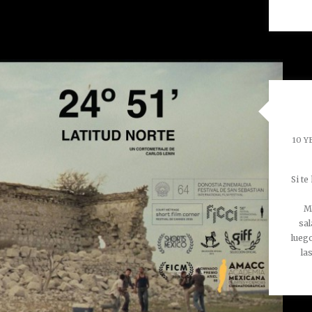
10 Y
Si te
M
sa
luego
la