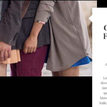
C
La
desd
muy
qu
hist
baile