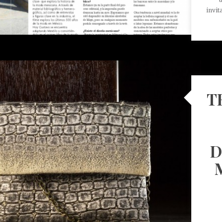
invit
T
D