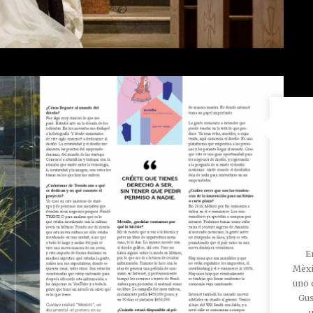
E
Mèxi
uno 
Gus