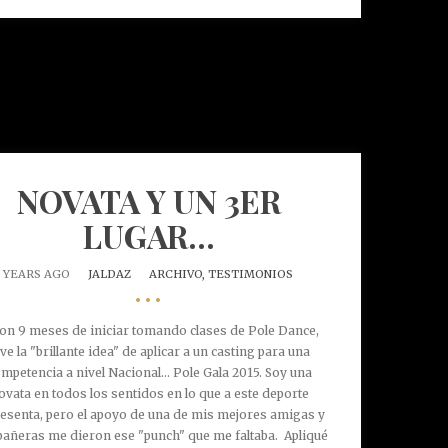
NOVATA Y UN 3ER
LUGAR...
1 YEARS AGO
JALDAZ
ARCHIVO,
TESTIMONIOS
•••
n 9 meses de iniciar tomando clases de Pole Dance,
uve la "brillante idea" de aplicar a un casting para una
mpetencia a nivel Nacional... Pole Gala 2015. Soy una
ovata en todos los sentidos en lo que a este deporte
esenta, pero el apoyo de una de mis mejores amigas y
añeras me dieron ese "punch" que me faltaba. Apliqué