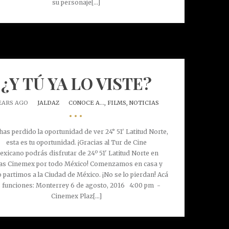
su personaje[...]
¿Y TÚ YA LO VISTE?
EARS AGO
JALDAZ
CONOCE A...,
FILMS,
NOTICIAS
•••
 has perdido la oportunidad de ver 24° 51' Latitud Norte,
esta es tu oportunidad. ¡Gracias al Tur de Cine
exicano podrás disfrutar de 24º 51' Latitud Norte en
las Cinemex por todo México! Comenzamos en casa y
 partimos a la Ciudad de México. ¡No se lo pierdan! Acá
s funciones: Monterrey 6 de agosto, 2016 4:00 pm -
Cinemex Plaz[...]