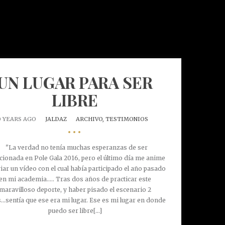
UN LUGAR PARA SER
LIBRE
0 YEARS AGO
JALDAZ
ARCHIVO,
TESTIMONIOS
•••
"La verdad no tenía muchas esperanzas de ser
cionada en Pole Gala 2016, pero el último día me anime
iar un vídeo con el cual había participado el año pasado
en mi academia..... Tras dos años de practicar este
maravilloso deporte, y haber pisado el escenario 2
...sentía que ese era mi lugar. Ese es mi lugar en donde
puedo ser libre[...]