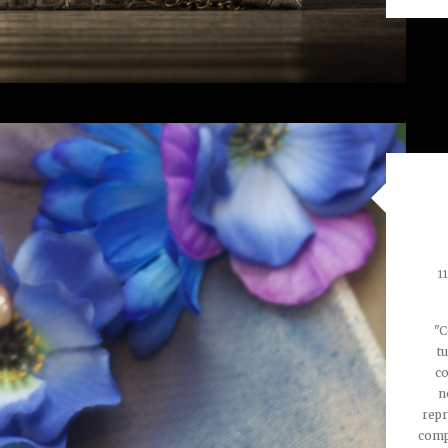
1
"Co
t
co
n
repr
comp