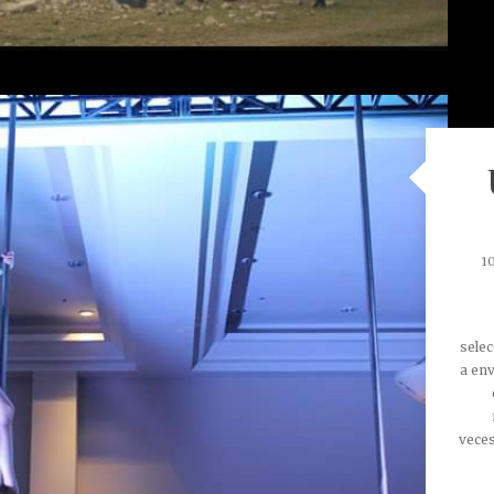
1
selec
a env
veces