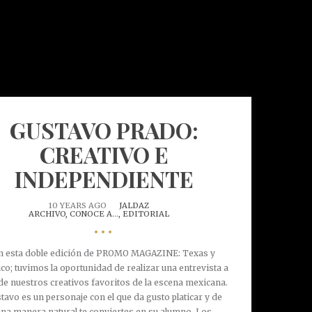
GUSTAVO PRADO:
CREATIVO E
INDEPENDIENTE
10 YEARS AGO
JALDAZ
ARCHIVO,
CONOCE A...,
EDITORIAL
•••
n esta doble edición de PROMO MAGAZINE: Texas y
co; tuvimos la oportunidad de realizar una entrevista a
de nuestros creativos favoritos de la escena mexicana.
tavo es un personaje con el que da gusto platicar y de
una manera natural te conviertes en su alumno. Los