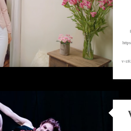
http
v=zK