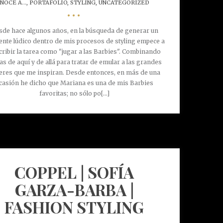
NOCE A...,
PORTAFOLIO,
STYLING,
UNCATEGORIZED
•••
de hace algunos años, en la búsqueda de generar un
nte lúdico dentro de mis procesos de styling empece a
cribir la tarea como "jugar a las Barbies". Combinando
as de aquí y de allá para tratar de emular a las grandes
eres que me inspiran. Desde entonces, en más de una
casión he dicho que Mariana es una de mis Barbies
favoritas; no sólo po[...]
COPPEL | SOFÍA
GARZA-BARBA |
FASHION STYLING