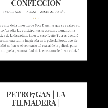
CONFECCIÓN
8 YEARS AGO
JALDAZ
ARCHIVO,
DISEÑO
•••
parte de la muestra de Pole Dancing que se realizo en
ro Arcadia, las participantes presentaron una rutina
tiva de la disciplina. En este caso Ivette Torres decidió
sentar una rutina inspirada en la película Footloose. Se
idió no hacer el vestuario tal cual al de la película para
tir que la personalidad de la ejecutante le diera vida[...]
PETRO7GAS | LA
FILMADERA |