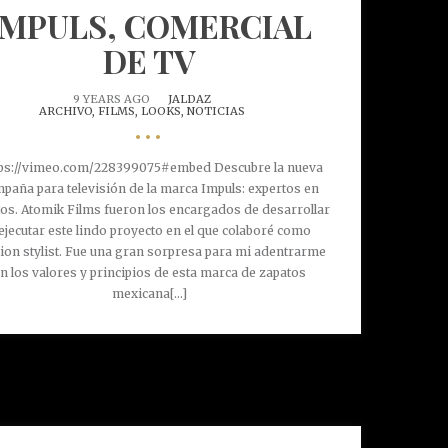
IMPULS, COMERCIAL
DE TV
9 YEARS AGO
JALDAZ
ARCHIVO,
FILMS,
LOOKS,
NOTICIAS
•••
ps://vimeo.com/228399075#embed Descubre la nueva
paña para televisión de la marca Impuls: expertos en
os. Atomik Films fueron los encargados de desarrollar
ejecutar este lindo proyecto en el que colaboré como
ion stylist. Fue una gran sorpresa para mi adentrarme
n los valores y principios de esta marca de zapatos
mexicana[...]