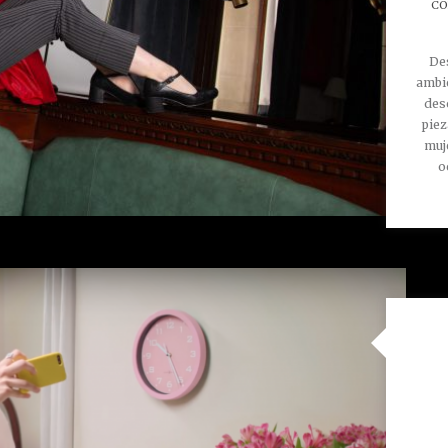
CO
Des
ambie
des
piez
muj
o