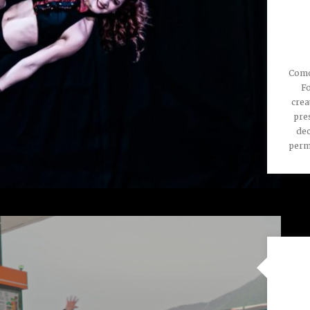
Como 
Fo
crea
pre
dec
permi