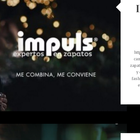
htt
cam
zapat
y 
fash
e