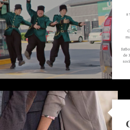
8
C
ma
futbo
de 
soci