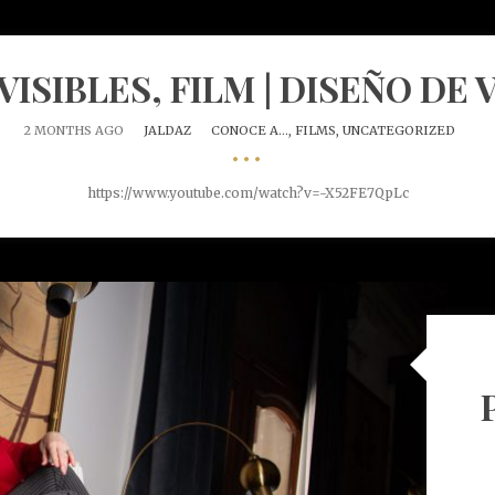
ISIBLES, FILM | DISEÑO DE
2 MONTHS AGO
JALDAZ
CONOCE A...,
FILMS,
UNCATEGORIZED
•••
https://www.youtube.com/watch?v=-X52FE7QpLc