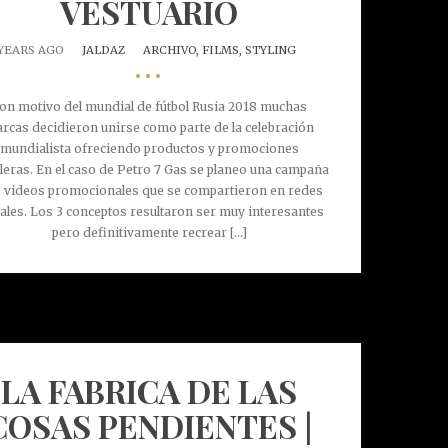
VESTUARIO
 YEARS AGO
JALDAZ
ARCHIVO,
FILMS,
STYLING
•••
on motivo del mundial de fútbol Rusia 2018 muchas
rcas decidieron unirse como parte de la celebración
mundialista ofreciendo productos y promociones
leras. En el caso de Petro 7 Gas se planeo una campaña
3 videos promocionales que se compartieron en redes
ales. Los 3 conceptos resultaron ser muy interesantes
pero definitivamente recrear [...]
LA FABRICA DE LAS
COSAS PENDIENTES |