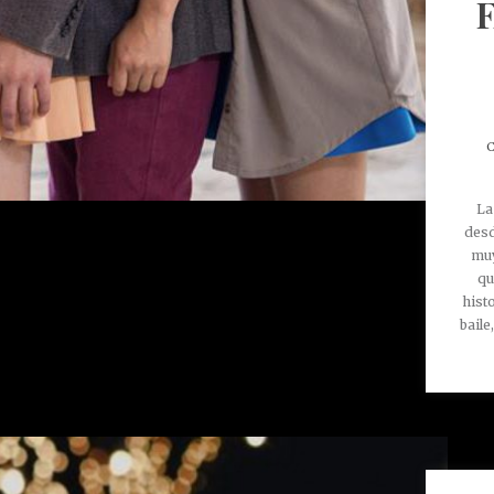
C
La
desd
muy
qu
hist
baile