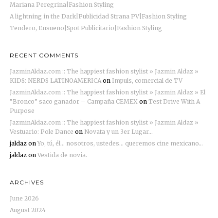
Mariana Peregrina|Fashion Styling
A lightning in the Dark|Publicidad Strana PV|Fashion Styling
Tendero, Ensueño|Spot Publicitario|Fashion Styling
RECENT COMMENTS
JazminAldaz.com :: The happiest fashion stylist » Jazmin Aldaz »
KIDS: NERDS LATINOAMERICA
on
Impuls, comercial de TV
JazminAldaz.com :: The happiest fashion stylist » Jazmin Aldaz » El
“Bronco” saco ganador – Campaña CEMEX
on
Test Drive With A
Purpose
JazminAldaz.com :: The happiest fashion stylist » Jazmin Aldaz »
Vestuario: Pole Dance
on
Novata y un 3er Lugar…
jaldaz
on
Yo, tú, él… nosotros, ustedes… queremos cine mexicano…
jaldaz
on
Vestida de novia.
ARCHIVES
June 2026
August 2024