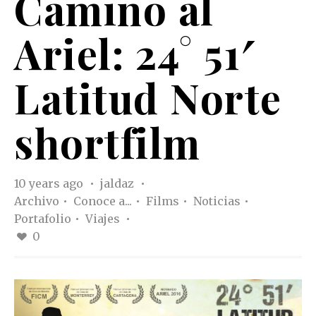
Camino al
Ariel: 24° 51′
Latitud Norte
shortfilm
10 years ago
jaldaz
Archivo
Conoce a...
Films
Noticias
Portafolio
Viajes
0