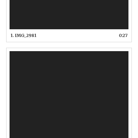
1.
IMG_2981
0:27
Video
Player